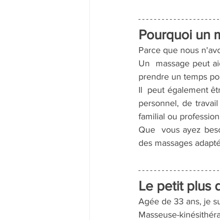
Pourquoi un 
Parce que nous n'av
Un  massage peut aide
prendre un temps pou
Il  peut également ê
personnel, de travai
familial ou professionn
Que  vous ayez beso
des massages adaptés
Le petit plus
Agée de 33 ans, je su
Masseuse-kinésithéra