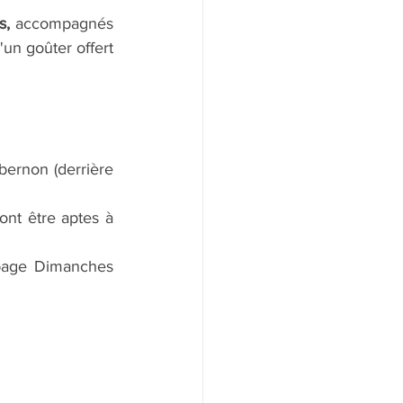
s,
 accompagnés 
un goûter offert 
bernon (derrière 
nt être aptes à 
 page Dimanches 