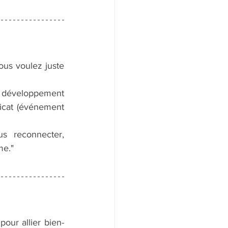
ous voulez juste 
  développement 
icat (événement 
s  reconnecter, 
me."
our allier bien-