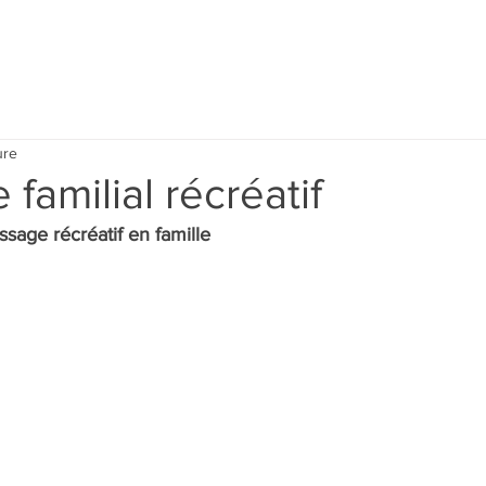
Accueil
Calendrier
ure
familial récréatif
sage récréatif en famille