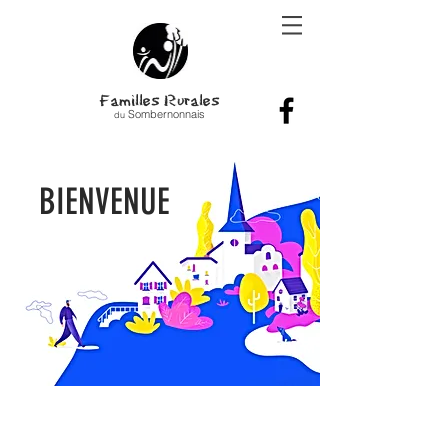
Familles Rurales
Sombernonnais
du
BIENVENUE