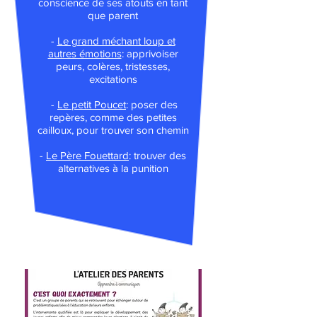
conscience de ses atouts en tant
que parent
-
Le grand méchant loup et
autres émotions
: apprivoiser
peurs, colères, tristesses,
excitations
-
Le petit P
oucet
: poser des
repères, comme des petites
cailloux, pour trouver son chemin
-
Le Père Fouettard
: trouver des
alternatives à la punition