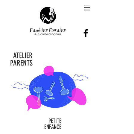
Familles Rurales
Sombernonnais
du
ATELIER
PARENTS
PETITE
ENFANCE