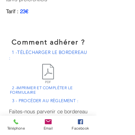
Tarif :
23€
Comment adhérer ?
1 -TÉLÉCHARGER LE BORDEREAU
:
2 -IMPRIMER ET COMPLÉTER LE
FORMULAIRE
3 - PROCÉDER AU RÈGLEMENT :
Faites-nous parvenir ce bordereau
complété, accompagné d'un
règlement de
23,00€
(chèque à
Téléphone
Email
Facebook
l'ordre de "Familles Rurales" ou