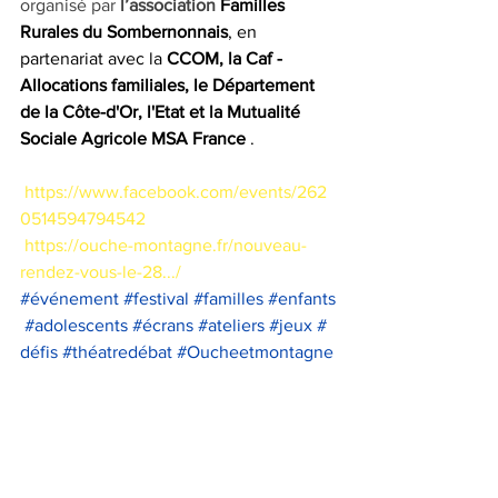
organisé par 
l’association 
Familles 
Rurales du Sombernonnais
, en 
partenariat avec la 
CCOM, la 
Caf - 
Allocations familiales
, le 
Département 
de la Côte-d'Or
, l'Etat et la 
Mutualité 
Sociale Agricole MSA France
 .
https://www.facebook.com/events/262
0514594794542
https://ouche-montagne.fr/nouveau-
rendez-vous-le-28.../
#événement
#festival
#familles
#enfants
#adolescents
#écrans
#ateliers
#jeux
#
défis
#théatredébat
#Oucheetmontagne